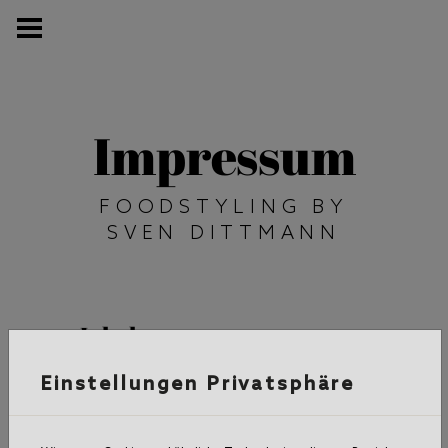
Impressum
FOODSTYLING BY
SVEN DITTMANN
Inhaber
Sven Dittmann
Einstellungen Privatsphäre
Foodstyllist
Türkenfeld 49