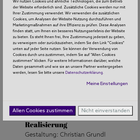
Wir nutzen Cookies und ähnliche Technologien, die zum Betrieb
84098 Hohenthann
der Website erforderlich sind. Zusätzliche Cookies werden nur mit
Ihrer Zustimmung verwendet. Wir verwenden die zusätzlichen
Deutschland
Cookies, um Analysen der Website-Nutzung durchzuführen und
Marketingmaßnahmen auf ihre Effizienz zu prüfen. Diese Analysen
info@foodstyling-
finden statt, um Ihnen ein besseres Nutzungserlebnis der Website
zu bieten. Es steht Ihnen frei, Ihre Zustimmung jederzeit zu geben,
svendittmann.com
zu verweigern oder zurückzuziehen, indem Sie den Link "Cookies"
unten auf jeder Seite nutzen. Sie können der Verwendung von
Mobil: +49 171 - 219 80 32
Cookies durch uns zustimmen, indem Sie auf "Allen Cookies
zustimmen" klicken. Für weitere Informationen darüber, welche
Fon: +49 8784 - 744
Daten gesammelt und wie sie an unsere Partner weitergegeben
werden, lesen Sie bitte unsere
Datenschutzerklärung
.
St.-Nr. 112/211/70851
Meine Einstellungen
Inhaltlich Verantwortlich
Sven Dittmann
Allen Cookies zustimmen
Nicht einverstanden
Realisierung
Gestaltung:
Christian Grundl